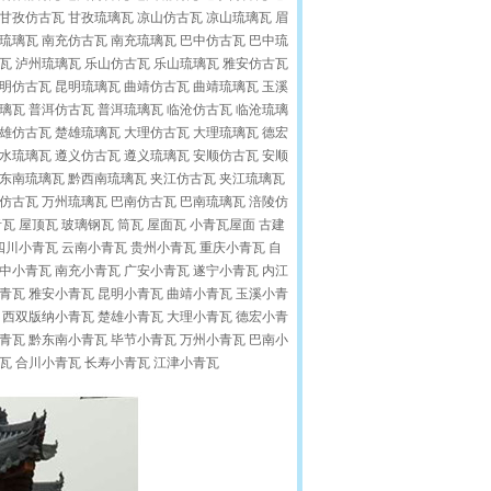
甘孜仿古瓦 甘孜琉璃瓦 凉山仿古瓦 凉山琉璃瓦 眉
琉璃瓦 南充仿古瓦 南充琉璃瓦 巴中仿古瓦 巴中琉
瓦 泸州琉璃瓦 乐山仿古瓦 乐山琉璃瓦 雅安仿古瓦
明仿古瓦
昆明琉璃瓦 曲靖仿古瓦 曲靖琉璃瓦 玉溪
璃瓦 普洱仿古瓦 普洱琉璃瓦 临沧仿古瓦 临沧琉璃
雄仿古瓦 楚雄琉璃瓦 大理仿古瓦 大理琉璃瓦 德宏
水琉璃瓦 遵义仿古瓦 遵义琉璃瓦 安顺仿古瓦 安顺
黔东南琉璃瓦 黔西南琉璃瓦 夹江仿古瓦 夹江琉璃瓦
仿古瓦 万州琉璃瓦 巴南仿古瓦 巴南琉璃瓦 涪陵仿
瓦 屋顶瓦 玻璃钢瓦 筒瓦 屋面瓦
小青瓦
屋面
古建
四川
小青瓦
云南
小青瓦
贵州
小青瓦
重庆
小青瓦
自
中
小青瓦
南充
小青瓦
广安
小青瓦
遂宁
小青瓦
内江
青瓦
雅安
小青瓦
昆明
小青瓦
曲靖
小青瓦
玉溪
小青
西双版纳
小青瓦
楚雄
小青瓦
大理
小青瓦
德宏
小青
青瓦
黔东南
小青瓦
毕节
小青瓦
万州
小青瓦
巴南
小
瓦
合川
小青瓦
长寿
小青瓦
江津
小青瓦