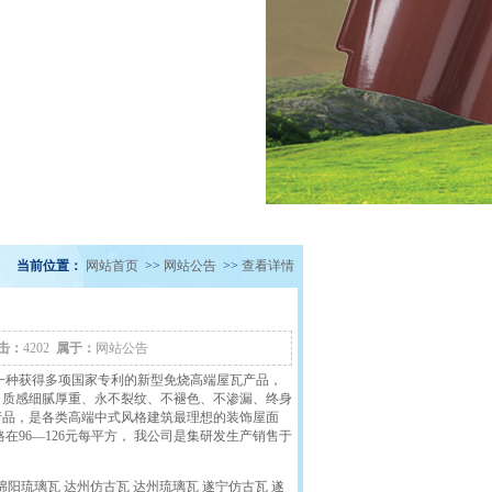
当前位置：
网站首页
>>
网站公告
>>
查看详情
击：
4202
属于：
网站公告
一种获得多项国家专利的新型免烧高端屋瓦产品，
、质感细腻厚重、永不裂纹、不褪色、不渗漏、终身
产品，是各类高端中式风格建筑最理想的装饰屋面
96—126元每平方， 我公司是集研发生产销售于
绵阳琉璃瓦 达州仿古瓦 达州琉璃瓦 遂宁仿古瓦 遂