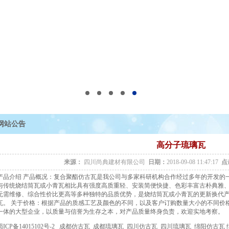
网站公告
高分子琉璃瓦
来源：
四川尚典建材有限公司
日期：
2018-09-08 11:47:17
点
产品介绍 产品概况：复合聚酯仿古瓦是我公司与多家科研机构合作经过多年的开发的
与传统烧结筒瓦或小青瓦相比具有强度高质重轻、安装简便快捷、色彩丰富古朴典雅
无需维修、综合性价比更高等多种独特的品质优势，是烧结筒瓦或小青瓦的更新换代
瓦。 关于价格：根据产品的质感工艺及颜色的不同，以及客户订购数量大小的不同价格在
一体的大型企业，以质量与信誉为生存之本，对产品质量终身负责，欢迎实地考察。
蜀ICP备14015102号-2
成都仿古瓦
成都琉璃瓦
四川仿古瓦
四川琉璃瓦 绵阳仿古瓦 