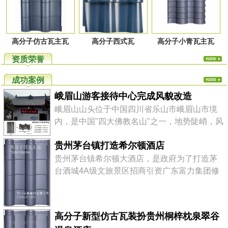
高分子仿古瓦主瓦
高分子西式瓦
高分子小青瓦主瓦
资质荣誉
成功案例
峨眉山游客接待中心完成风貌改造
峨眉山山头位于中国四川省乐山市峨眉山市境
内，是中国"四大佛教名山"之一，地势陡峭，风
景秀丽，素有"峨眉天下秀"之称，山上的万佛顶
贵州茅台镇打造希尔顿酒店
最高，海拔3099米，高出峨眉平原2700多米。
高分子仿古瓦轻质高强、美观环保、色泽丰
贵州茅台镇希尔顿大酒店，是政府为了打造茅
富、安装快捷，综合性价比高。 四川尚典建材
台酒城4A级文旅景区招商引资广东富力集团修
有限公司是一家专注于高品质，环保型屋瓦产
建的该镇第一座五星级国际品牌大酒店,酒店设
品的研发、...
计风格为纯中式徽派建筑，定位为该镇最耀眼
的标志性建筑，以提升整个核心景区的档次。
高分子新型仿古瓦装扮贵州桐梓枕泉翠谷
茅台镇，贵州省遵义市仁怀市下辖镇。位于赤