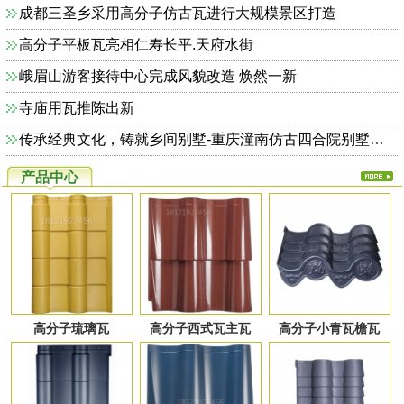
成都三圣乡采用高分子仿古瓦进行大规模景区打造
高分子平板瓦亮相仁寿长平.天府水街
峨眉山游客接待中心完成风貌改造 焕然一新
寺庙用瓦推陈出新
传承经典文化，铸就乡间别墅-重庆潼南仿古四合院别墅完美收官
产品中心
高分子琉璃瓦
高分子西式瓦主瓦
高分子小青瓦檐瓦