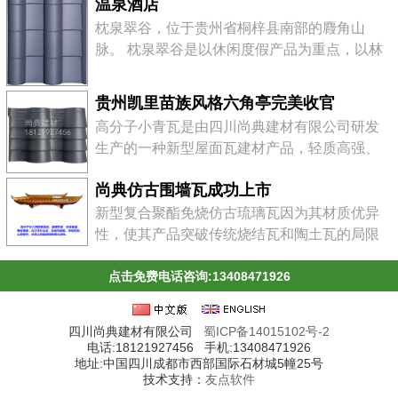
温泉酒店
水河畔，是川黔水陆交通的咽喉要地。地处贵
枕泉翠谷，位于贵州省桐梓县南部的麚角山
州高原西北部，大类山脉西段北侧，北靠遵
脉。 枕泉翠谷是以休闲度假产品为重点，以林
义，南临川南。在郁郁葱葱的河滨地带，建
业观光、农事体验为助推，以山水游乐、温泉
有"红军烈士陵园&qu...
康体、运动体验等专项产品为突破口，以历史
贵州凯里苗族风格六角亭完美收官
文化度假产品和生态度假产品为补充，以旅游
高分子小青瓦是由四川尚典建材有限公司研发
商品为延伸，实现一个主体、多样化的景点。
生产的一种新型屋面瓦建材产品，轻质高强、
贵州桐梓“枕泉翠谷”4A景区五星级大酒店，是
美观环保、安装方便、经久耐用，广泛用于工
该景区唯一的一处星级大酒店。酒店设计为纯
尚典仿古围墙瓦成功上市
业、民用、公园楼亭等建筑。
中式徽派建筑风格，雄...
新型复合聚酯免烧仿古琉璃瓦因为其材质优异
性，使其产品突破传统烧结瓦和陶土瓦的局限
性，其规格尺寸远大于传统烧结瓦和陶土瓦，
且具有搭接设计可靠合理、轻质高强等多种优
点击免费电话咨询:13408471926
点，所以比陶土瓦、烧结瓦的安装更加简便快
捷。
四川尚典建材有限公司
蜀ICP备14015102号-2
电话:18121927456 手机:13408471926
地址:中国四川成都市西部国际石材城5幢25号
技术支持：
友点软件